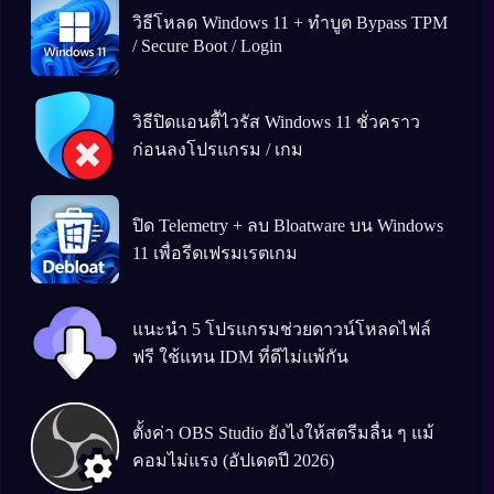
วิธีโหลด Windows 11 + ทำบูต Bypass TPM
/ Secure Boot / Login
วิธีปิดแอนตีัไวรัส Windows 11 ชั่วคราว
ก่อนลงโปรแกรม / เกม
ปิด Telemetry + ลบ Bloatware บน Windows
11 เพื่อรีดเฟรมเรตเกม
แนะนำ 5 โปรแกรมช่วยดาวน์โหลดไฟล์
ฟรี ใช้แทน IDM ที่ดีไม่แพ้กัน
ตั้งค่า OBS Studio ยังไงให้สตรีมลื่น ๆ แม้
คอมไม่แรง (อัปเดตปี 2026)