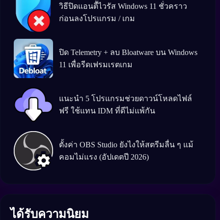
วิธีปิดแอนตีัไวรัส Windows 11 ชั่วคราว
ก่อนลงโปรแกรม / เกม
ปิด Telemetry + ลบ Bloatware บน Windows
11 เพื่อรีดเฟรมเรตเกม
แนะนำ 5 โปรแกรมช่วยดาวน์โหลดไฟล์
ฟรี ใช้แทน IDM ที่ดีไม่แพ้กัน
ตั้งค่า OBS Studio ยังไงให้สตรีมลื่น ๆ แม้
คอมไม่แรง (อัปเดตปี 2026)
ได้รับความนิยม