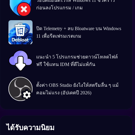
วิธีปิดแอนตีัไวรัส Windows 11 ชั่วคราว
ก่อนลงโปรแกรม / เกม
ปิด Telemetry + ลบ Bloatware บน Windows
11 เพื่อรีดเฟรมเรตเกม
แนะนำ 5 โปรแกรมช่วยดาวน์โหลดไฟล์
ฟรี ใช้แทน IDM ที่ดีไม่แพ้กัน
ตั้งค่า OBS Studio ยังไงให้สตรีมลื่น ๆ แม้
คอมไม่แรง (อัปเดตปี 2026)
ได้รับความนิยม