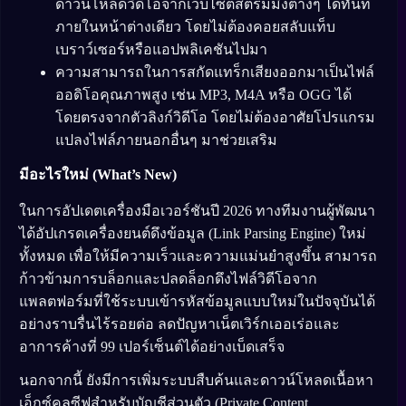
ดาวน์โหลดวิดีโอจากเว็บไซต์สตรีมมิ่งต่างๆ ได้ทันที
ภายในหน้าต่างเดียว โดยไม่ต้องคอยสลับแท็บ
เบราว์เซอร์หรือแอปพลิเคชันไปมา
ความสามารถในการสกัดแทร็กเสียงออกมาเป็นไฟล์
ออดิโอคุณภาพสูง เช่น MP3, M4A หรือ OGG ได้
โดยตรงจากตัวลิงก์วิดีโอ โดยไม่ต้องอาศัยโปรแกรม
แปลงไฟล์ภายนอกอื่นๆ มาช่วยเสริม
มีอะไรใหม่ (What’s New)
ในการอัปเดตเครื่องมือเวอร์ชันปี 2026 ทางทีมงานผู้พัฒนา
ได้อัปเกรดเครื่องยนต์ดึงข้อมูล (Link Parsing Engine) ใหม่
ทั้งหมด เพื่อให้มีความเร็วและความแม่นยำสูงขึ้น สามารถ
ก้าวข้ามการบล็อกและปลดล็อกดึงไฟล์วิดีโอจาก
แพลตฟอร์มที่ใช้ระบบเข้ารหัสข้อมูลแบบใหม่ในปัจจุบันได้
อย่างราบรื่นไร้รอยต่อ ลดปัญหาเน็ตเวิร์กเออเร่อและ
อาการค้างที่ 99 เปอร์เซ็นต์ได้อย่างเบ็ดเสร็จ
นอกจากนี้ ยังมีการเพิ่มระบบสืบค้นและดาวน์โหลดเนื้อหา
เอ็กซ์คลูซีฟสำหรับบัญชีส่วนตัว (Private Content