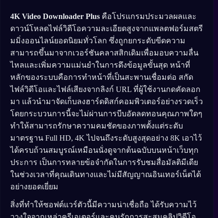
4K Video Downloader Plus
คือโปรแกรมประมวลผลและ
ดาวน์โหลดไฟล์วิดีโอความละเอียดสูงจากแพลตฟอร์มสตรี
มมิ่งออนไลน์ยอดนิยมทั่วโลก ซึ่งถูกยกระดับขีดความ
สามารถขึ้นมาจากเวอร์ชันคลาสสิกเดิมเพื่อมอบความลื่น
ไหลและเพิ่มความแม่นยำในการดึงข้อมูลขั้นสุด หน้าที่
หลักของระบบคือการทำหน้าที่เป็นสะพานเชื่อมต่อ สกัด
ไฟล์วิดีโอและไฟล์เสียงจากลิงก์ URL ที่ผู้ใช้งานกดคัดลอก
มา แล้วนำมาจัดเก็บลงฮาร์ดดิสก์คอมพิวเตอร์อย่างรวดเร็ว
โดยกระบวนการนี้จะไม่ผ่านการบีบอัดลดทอนคุณภาพใดๆ
ทำให้สามารถรักษาความคมชัดของภาพตั้งแต่ระดับ
มาตรฐาน Full HD, 4K ไปจนถึงระดับสูงสุดอย่าง 8K เอาไว้
ได้ครบถ้วนสมบูรณ์เหมือนนั่งดูจากต้นฉบับบนหน้าเว็บทุก
ประการ เป็นการทลายข้อจำกัดในการรับชมสื่อมัลติมีเดีย
ในช่วงเวลาที่คุณเดินทางและไม่มีสัญญาณอินเทอร์เน็ตได้
อย่างยอดเยี่ยม
สิ่งที่ทำให้ซอฟต์แวร์ตัวนี้มีความน่าเชื่อถือ ได้รับความไว้
วางใจจากเหล่าครีเอเตอร์และคนรักการสะสมคลิปวิดีโอ