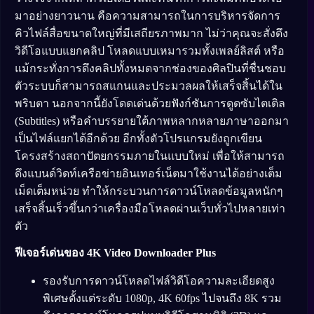
มาอย่างยาวนาน คือความสามารถในการบริหารจัดการ
คิวไฟล์สื่อขนาดใหญ่ที่มีเสถียรภาพมาก ไม่ว่าคุณจะสั่งดึง
วิดีโอแบบแยกคลิป โหลดแบบเหมารวมทั้งเพลย์ลิสต์ หรือ
แม้กระทั่งการดึงคลิปทั้งหมดจากช่องของศิลปินที่ชื่นชอบ
ตัวระบบก็สามารถสแกนและประมวลผลให้เสร็จสิ้นได้ใน
พริบตา นอกจากนี้ยังโดดเด่นด้วยฟังก์ชันการดูดซับไตเติล
(Subtitles) หรือคำบรรยายใต้ภาพหลากหลายภาษาออกมา
เป็นไฟล์แยกได้อีกด้วย อีกทั้งตัวโปรแกรมยังถูกเขียน
โครงสร้างสถาปัตยกรรมภายในแบบใหม่ เพื่อให้สามารถ
ดึงแบนด์วิดท์เครือข่ายอินเทอร์เน็ตมาใช้งานได้อย่างเต็ม
เม็ดเต็มหน่วย ทำให้กระบวนการดาวน์โหลดข้อมูลหนักๆ
เสร็จสิ้นเร็วขึ้นกว่าเครื่องมือโหลดผ่านเว็บทั่วไปหลายเท่า
ตัว
ฟีเจอร์เด่นของ 4K Video Downloader Plus
รองรับการดาวน์โหลดไฟล์วิดีโอความละเอียดสูง
พิเศษตั้งแต่ระดับ 1080p, 4K 60fps ไปจนถึง 8K รวม