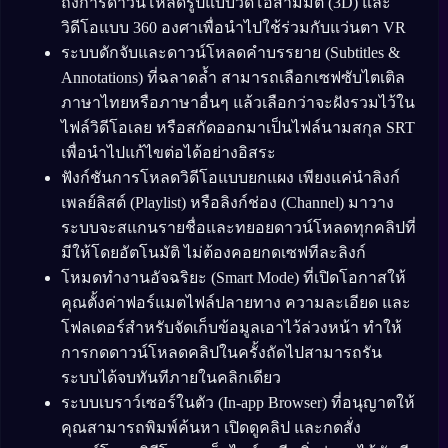
ถึงการดาวน์โหลดรูปแบบวิดีโอสามมิติ (3D) และ
วิดีโอแบบ 360 องศาเพื่อนำไปใช้ร่วมกับแว่นตา VR
ระบบดักจับและดาวน์โหลดคำบรรยาย (Subtitles &
Annotations) ที่ฉลาดล้ำ สามารถเลือกเซฟซับไตเติล
ภาษาไทยหรือภาษาอื่นๆ แล้วเลือกว่าจะฝังรวมไว้ใน
ไฟล์วิดีโอเลย หรือสกัดออกมาเป็นไฟล์นามสกุล SRT
เพื่อนำไปแก้ไขต่อได้อย่างอิสระ
ฟังก์ชันการโหลดวิดีโอแบบยกแผง เพียงแค่นำลิงก์
เพลย์ลิสต์ (Playlist) หรือลิงก์ช่อง (Channel) มาวาง
ระบบจะสแกนรายชื่อและทยอยดาวน์โหลดทุกคลิปที่
มีให้โดยอัตโนมัติ ไม่ต้องคอยกดเซฟทีละลิงก์
โหมดทำงานอัจฉริยะ (Smart Mode) ที่เปิดโอกาสให้
คุณตั้งค่าฟอร์แมตไฟล์ปลายทาง ความละเอียด และ
โฟลเดอร์สำหรับจัดเก็บข้อมูลเอาไว้ล่วงหน้า ทำให้
การกดดาวน์โหลดคลิปในครั้งถัดไปสามารถรัน
ระบบได้จบทันทีภายในคลิกเดียว
ระบบเบราว์เซอร์ในตัว (In-app Browser) ที่อนุญาตให้
คุณสามารถพิมพ์ค้นหา เปิดดูคลิป และกดสั่ง