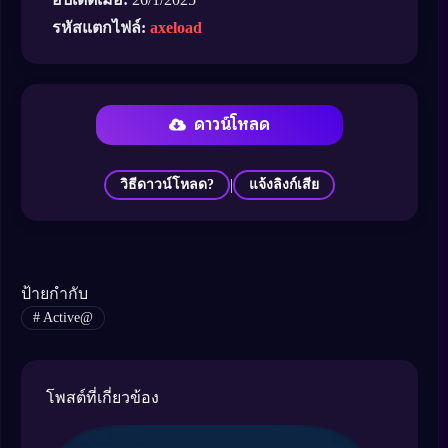
รหัสแตกไฟล์:
axeload
ดาวน์โหลด
|
วิธีดาวน์โหลด?
แจ้งลิงก์เสีย
ป้ายกำกับ
#
Active@
โพสต์ที่เกี่ยวข้อง