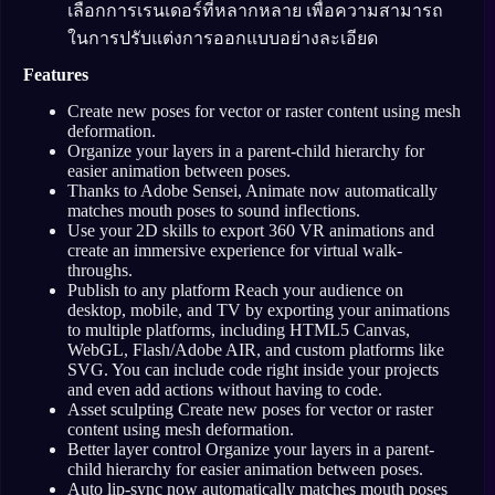
เลือกการเรนเดอร์ที่หลากหลาย เพื่อความสามารถ
ในการปรับแต่งการออกแบบอย่างละเอียด
Features
Create new poses for vector or raster content using mesh
deformation.
Organize your layers in a parent-child hierarchy for
easier animation between poses.
Thanks to Adobe Sensei, Animate now automatically
matches mouth poses to sound inflections.
Use your 2D skills to export 360 VR animations and
create an immersive experience for virtual walk-
throughs.
Publish to any platform Reach your audience on
desktop, mobile, and TV by exporting your animations
to multiple platforms, including HTML5 Canvas,
WebGL, Flash/Adobe AIR, and custom platforms like
SVG. You can include code right inside your projects
and even add actions without having to code.
Asset sculpting Create new poses for vector or raster
content using mesh deformation.
Better layer control Organize your layers in a parent-
child hierarchy for easier animation between poses.
Auto lip-sync now automatically matches mouth poses