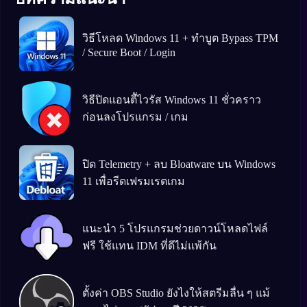
วิธีโหลด Windows 11 + ทำบูต Bypass TPM
/ Secure Boot / Login
วิธีปิดแอนตีัไวรัส Windows 11 ชั่วคราว
ก่อนลงโปรแกรม / เกม
ปิด Telemetry + ลบ Bloatware บน Windows
11 เพื่อรีดเฟรมเรตเกม
แนะนำ 5 โปรแกรมช่วยดาวน์โหลดไฟล์
ฟรี ใช้แทน IDM ที่ดีไม่แพ้กัน
ตั้งค่า OBS Studio ยังไงให้สตรีมลื่น ๆ แม้