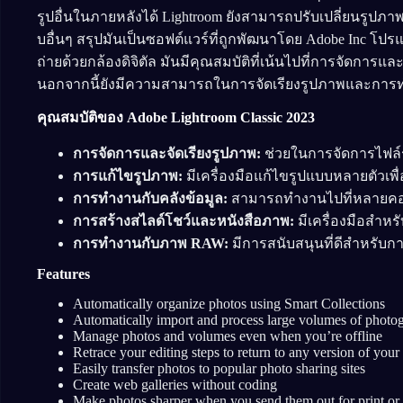
รูปอื่นในภายหลังได้ Lightroom ยังสามารถปรับเปลี่ยนรูปภาพ
บอื่นๆ สรุปมันเป็นซอฟต์แวร์ที่ถูกพัฒนาโดย Adobe Inc 
ถ่ายด้วยกล้องดิจิตัล มันมีคุณสมบัติที่เน้นไปที่การจัดก
นอกจากนี้ยังมีความสามารถในการจัดเรียงรูปภาพและการท
คุณสมบัติของ Adobe Lightroom Classic 2023
การจัดการและจัดเรียงรูปภาพ:
ช่วยในการจัดการไฟล
การแก้ไขรูปภาพ:
มีเครื่องมือแก้ไขรูปแบบหลายตัวเพื่อ
การทำงานกับคลังข้อมูล:
สามารถทำงานไปที่หลายคอมพ
การสร้างสไลด์โชว์และหนังสือภาพ:
มีเครื่องมือสำหร
การทำงานกับภาพ RAW:
มีการสนับสนุนที่ดีสำหรับ
Features
Automatically organize photos using Smart Collections
Automatically import and process large volumes of photo
Manage photos and volumes even when you’re offline
Retrace your editing steps to return to any version of your
Easily transfer photos to popular photo sharing sites
Create web galleries without coding
Make photos sharper when you send them out for print or