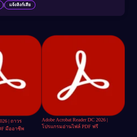
|
แจ้งลิงก์เสีย
Adobe Acrobat Reader DC 2026 |
2026 | ถาวร
FotoJe
โปรแกรมอ่านไฟล์ PDF ฟรี
F มืออาชีพ
โปรแ