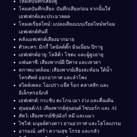
โหมดบันทึกเสียงคู่
โหมดบันทึกเสียง: บันทึกเสียงก่อน จากนั้นใส่
เอฟเฟกต์และประมวลผล
โหมดเรียลไทม์: แปลงเสียงแบบเรียลไทม์พร้อม
เอฟเฟกต์ทันที
คลังเอฟเฟกต์เสียงมากมาย
ตัวละคร: มิกกี้ โดนัลด์ดั๊ก มินเนี่ยน ปิกาจู
เอฟเฟกต์อายุ: โลลิต้า โชตะ และผู้สูงอายุ
แฟนตาซี: เสียงพากย์ผี ปีศาจ และเทวดา
สภาพแวดล้อม: เสียงพากย์เสียงสะท้อน ใต้น้ำ
โทรศัพท์ ออกอากาศ และลำโพง
สไตล์เพลง: โอเปร่า แจ๊ส ร็อก คลาสสิก และ
อิเล็กทรอนิกส์
เอฟเฟกต์: กระซิบ ตะโกน เมา ง่วง และตื่นเต้น
หุ่นยนต์/AI: เสียงพากย์หุ่นยนต์ ไซบอร์ก และ AI
สัตว์: เสียงพากย์ชิปมังก์ หมี และแมว
ไซไฟ: มนุษย์ต่างดาว ยานอวกาศ และโฮโลแกรม
อารมณ์: เศร้า ความสุข โกรธ และกลัว