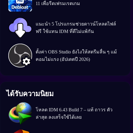
11 เพื่อรีดเฟรมเรตเกม
แนะนำ 5 โปรแกรมช่วยดาวน์โหลดไฟล์
ฟรี ใช้แทน IDM ที่ดีไม่แพ้กัน
ตั้งค่า OBS Studio ยังไงให้สตรีมลื่น ๆ แม้
คอมไม่แรง (อัปเดตปี 2026)
ได้รับความนิยม
โหลด IDM 6.43 Build 7 – แท้ ถาวร ตัว
ล่าสุด ลงเสร็จใช้ได้เลย