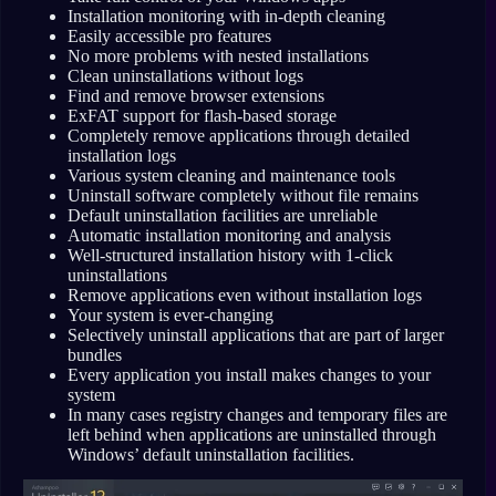
Installation monitoring with in-depth cleaning
Easily accessible pro features
No more problems with nested installations
Clean uninstallations without logs
Find and remove browser extensions
ExFAT support for flash-based storage
Completely remove applications through detailed
installation logs
Various system cleaning and maintenance tools
Uninstall software completely without file remains
Default uninstallation facilities are unreliable
Automatic installation monitoring and analysis
Well-structured installation history with 1-click
uninstallations
Remove applications even without installation logs
Your system is ever-changing
Selectively uninstall applications that are part of larger
bundles
Every application you install makes changes to your
system
In many cases registry changes and temporary files are
left behind when applications are uninstalled through
Windows’ default uninstallation facilities.