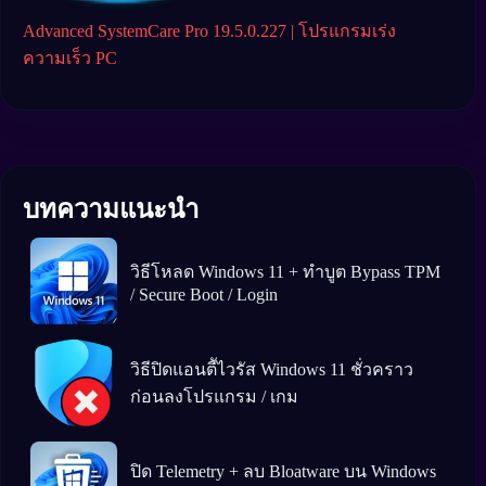
Advanced SystemCare Pro 19.5.0.227 | โปรแกรมเร่ง
FxSo
Equa
ความเร็ว PC
บทความแนะนำ
วิธีโหลด Windows 11 + ทำบูต Bypass TPM
/ Secure Boot / Login
วิธีปิดแอนตีัไวรัส Windows 11 ชั่วคราว
ก่อนลงโปรแกรม / เกม
ปิด Telemetry + ลบ Bloatware บน Windows