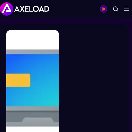
Skip
to
content