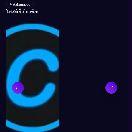
#
Ashampoo
โพสต์ที่เกี่ยวข้อง