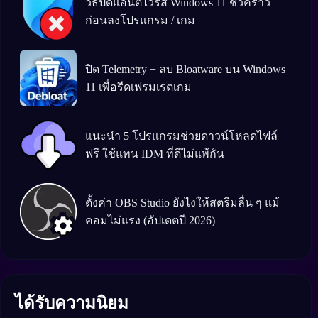
วิธีปิดแอนตีัไวรัส Windows 11 ชั่วคราว
ก่อนลงโปรแกรม / เกม
ปิด Telemetry + ลบ Bloatware บน Windows
11 เพื่อรีดเฟรมเรตเกม
แนะนำ 5 โปรแกรมช่วยดาวน์โหลดไฟล์
ฟรี ใช้แทน IDM ที่ดีไม่แพ้กัน
ตั้งค่า OBS Studio ยังไงให้สตรีมลื่น ๆ แม้
คอมไม่แรง (อัปเดตปี 2026)
ได้รับความนิยม