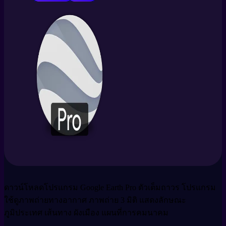
ดาวน์โหลดโปรแกรม Google Earth Pro ตัวเต็มถาวร โปรแกรม
ใช้ดูภาพถ่ายทางอากาศ ภาพถ่าย 3 มิติ แสดงลักษณะ
ภูมิประเทศ เส้นทาง ผังเมือง แผนที่การคมนาคม