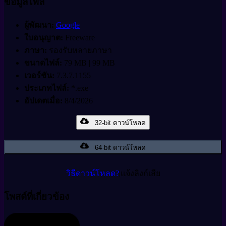
ข้อมูลไฟล์
ผู้พัฒนา:
Google
ใบอนุญาต:
Freeware
ภาษา:
รองรับหลายภาษา
ขนาดไฟล์:
79 MB | 99 MB
เวอร์ชัน:
7.3.7.1155
ประเภทไฟล์:
*.exe
อัปเดตเมื่อ:
8/4/2026
32-bit ดาวน์โหลด
64-bit ดาวน์โหลด
|
วิธีดาวน์โหลด?
แจ้งลิงก์เสีย
โพสต์ที่เกี่ยวข้อง