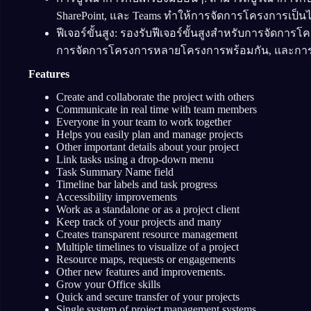
SharePoint, และ Teams ทำให้การจัดการโครงการเป็นไ
ฟีเจอร์ขั้นสูง: รองรับฟีเจอร์ขั้นสูงสำหรับการจัดก
การจัดการโครงการหลายโครงการพร้อมกัน, และการว
Features
Create and collaborate the project with others
Communicate in real time with team members
Everyone in your team to work together
Helps you easily plan and manage projects
Other important details about your project
Link tasks using a drop-down menu
Task Summary Name field
Timeline bar labels and task progress
Accessibility improvements
Work as a standalone or as a project client
Keep track of your projects and many
Creates transparent resource management
Multiple timelines to visualize of a project
Resource maps, requests or engagements
Other new features and improvements.
Grow your Office skills
Quick and secure transfer of your projects
Single system of project management systems