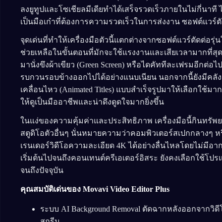
ลงยูทูปและโซเชียลมีเดียทำได้เสร็จรวดเร็วภายในไม่กี่นาที ไม
เป็นมือเก๋าที่ต้องการความรวดเร็วในการส่งงาน ซอฟต์แวร์ตั
จุดเด่นที่ทำให้เครื่องมือตัวนี้แตกต่างจากซอฟต์แวร์ตัดต่อ
ช่วยเหลือในขั้นตอนที่มักจะใช้แรงงานและเสียเวลามากที่สุด 
มานั่งขึงผ้าเขียว (Green Screen) หรือไดคัททีละเฟรมอีกต่อ
รบกวนรอบข้างออกไปได้อย่างแนบเนียน นอกจากนี้ยังมีคลังเ
เคลื่อนไหว (Animated Titles) แบบสำเร็จรูปมาให้เลือกใช้
ให้ดูเป็นมืออาชีพและน่าดึงดูดใจมากยิ่งขึ้น
ในแง่ของความคุ้มค่าและประสิทธิภาพ เครื่องมือนี้กินทรัพย
สตูดิโอตัวอื่นๆ นั่นหมายความว่าคอมพิวเตอร์สเปกกลางๆ 
เรนเดอร์วิดีโอความละเอียด 4K ได้อย่างลื่นไหลโดยไม่มีอากา
เริ่มต้นไปจนถึงคอนเทนต์ครีเอเตอร์อิสระ ยังคงเลือกใช้โปร
จนถึงปัจจุบัน
คุณสมบัติเด่นของ Movavi Video Editor Plus
ระบบ AI Background Removal ตัดฉากหลังออกจากวิดี
สกรีน