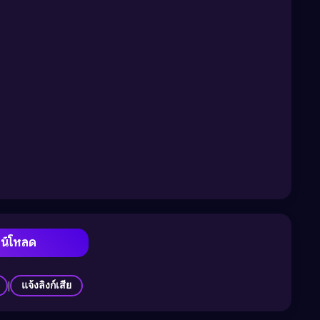
วน์โหลด
|
แจ้งลิงก์เสีย