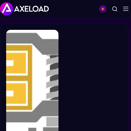
Skip
to
content