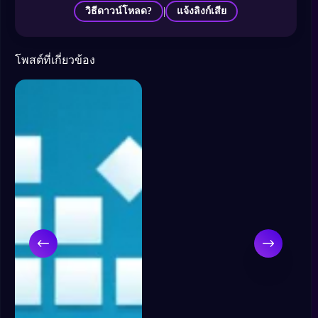
|
วิธีดาวน์โหลด?
แจ้งลิงก์เสีย
โพสต์ที่เกี่ยวข้อง