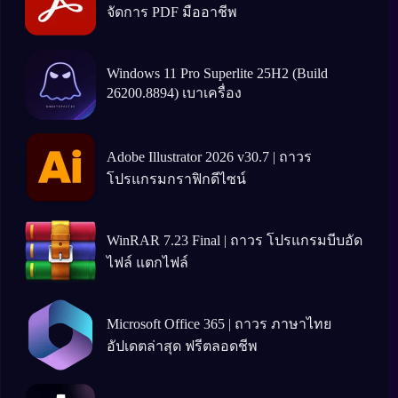
จัดการ PDF มืออาชีพ
Windows 11 Pro Superlite 25H2 (Build
26200.8894) เบาเครื่อง
Adobe Illustrator 2026 v30.7 | ถาวร
โปรแกรมกราฟิกดีไซน์
WinRAR 7.23 Final | ถาวร โปรแกรมบีบอัด
ไฟล์ แตกไฟล์
Microsoft Office 365 | ถาวร ภาษาไทย
อัปเดตล่าสุด ฟรีตลอดชีพ