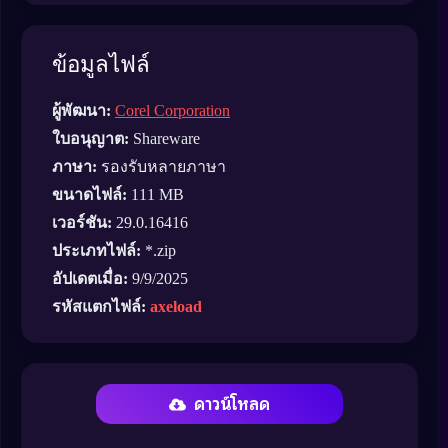
ข้อมูลไฟล์
ผู้พัฒนา:
Corel Corporation
ใบอนุญาต:
Shareware
ภาษา:
รองรับหลายภาษา
ขนาดไฟล์:
111 MB
เวอร์ชัน:
29.0.16416
ประเภทไฟล์:
*.zip
อัปเดตเมื่อ:
9/9/2025
รหัสแตกไฟล์:
axeload
ดาวน์โหลด