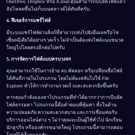
OneDrive, Dropbox หรือ iCloud คุณสามารถบีบอัดไฟล์แล้ว
อัปโหลดขึ้นไปเก็บบนคลาวด์ได้ทันทีครับ
4. ฟีเจอร์การแชร์ไฟล์
มีระบบแชร์ไฟล์ผ่านลิงก์ที่สามารถส่งไปยังอีเมลหรือโซ
เชียลมีเดียได้อย่างรวดเร็ว ไม่จำเป็นต้องส่งไฟล์แนบขนาด
ใหญ่ไปโดยตรงอีกต่อไปครับ
5. การจัดการไฟล์แบบครบวงจร
คุณสามารถใช้ในการย้าย ลบ คัดลอก หรือเปลี่ยนชื่อไฟล์
ได้ทันทีภายในโปรแกรม โดยไม่ต้องสลับไปใช้ File
Explorer ทำให้การทำงานรวดเร็วและสะดวกยิ่งขึ้นครับ
หากคุณกำลังมองหาโปรแกรมที่ทำได้มากกว่าการบีบอัด
ไฟล์ธรรมดา โปรแกรมนี้คือคำตอบที่คุ้มค่า ทั้งในด้าน
ความปลอดภัย ความสะดวกสบาย และการเชื่อมต่อกับ
บริการออนไลน์ต่าง ๆ ไม่ว่าคุณจะเป็นผู้ใช้ทั่วไป นักเรียน
นักธุรกิจ หรือองค์กรขนาดใหญ่ โปรแกรมนี้สามารถตอบ
โจทย์ได้ทั้งหมดครับ