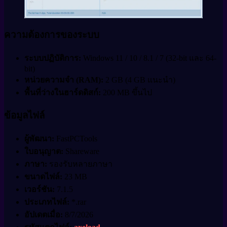
ความต้องการของระบบ
ระบบปฏิบัติการ:
Windows 11 / 10 / 8.1 / 7 (32-bit และ 64-
bit)
หน่วยความจำ (RAM):
2 GB (4 GB แนะนำ)
พื้นที่ว่างในฮาร์ดดิสก์:
200 MB ขึ้นไป
ข้อมูลไฟล์
ผู้พัฒนา:
FastPCTools
ใบอนุญาต:
Shareware
ภาษา:
รองรับหลายภาษา
ขนาดไฟล์:
23 MB
เวอร์ชัน:
7.1.5
ประเภทไฟล์:
*.rar
อัปเดตเมื่อ:
8/7/2026