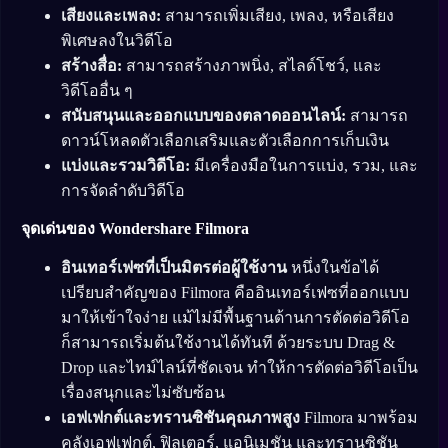
เสียงและเพลง:
สามารถเพิ่มเสียง, เพลง, หรือเสียง
พิเศษลงในวิดีโอ
สร้างสื่อ:
สามารถสร้างภาพนิ่ง, สไลด์โชว์, และ
วิดีโออื่น ๆ
สนับสนุนและออกแบบของตลาดออนไลน์:
สามารถ
ดาวน์โหลดตัวเลือกเสริมและตัวเลือกการเก็บเงิน
แบ่งและรวมวิดีโอ:
มีเครื่องมือในการแบ่ง, รวม, และ
การจัดลำดับวิดีโอ
จุดเด่นของ Wondershare Filmora
อินเทอร์เฟซที่เป็นมิตรต่อผู้ใช้งาน
หนึ่งในข้อได้
เปรียบสำคัญของ Filmora คืออินเทอร์เฟซที่ออกแบบ
มาให้เข้าใจง่าย แม้ไม่มีพื้นฐานด้านการตัดต่อวิดีโอ
ก็สามารถเริ่มต้นใช้งานได้ทันที ด้วยระบบ Drag &
Drop และไทม์ไลน์ที่ชัดเจน ทำให้การตัดต่อวิดีโอเป็น
เรื่องสนุกและไม่ซับซ้อน
เอฟเฟกต์และทรานซิชันคุณภาพสูง
Filmora มาพร้อม
คลังเอฟเฟกต์, ฟิลเตอร์, แอนิเมชัน และทรานซิชัน