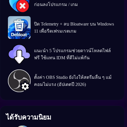
ก่อนลงโปรแกรม / เกม
ปิด Telemetry + ลบ Bloatware บน Windows
11 เพื่อรีดเฟรมเรตเกม
แนะนำ 5 โปรแกรมช่วยดาวน์โหลดไฟล์
ฟรี ใช้แทน IDM ที่ดีไม่แพ้กัน
ตั้งค่า OBS Studio ยังไงให้สตรีมลื่น ๆ แม้
คอมไม่แรง (อัปเดตปี 2026)
ได้รับความนิยม