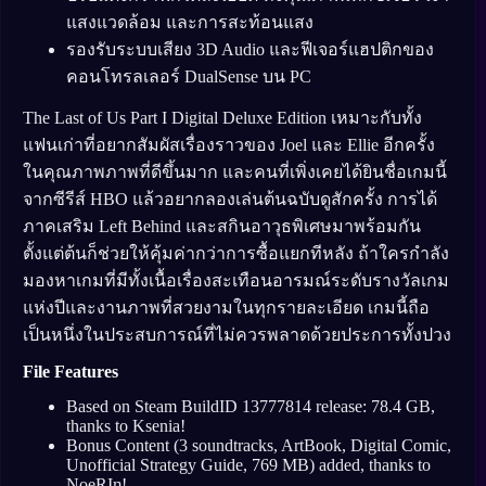
แสงแวดล้อม และการสะท้อนแสง
รองรับระบบเสียง 3D Audio และฟีเจอร์แฮปติกของ
คอนโทรลเลอร์ DualSense บน PC
The Last of Us Part I Digital Deluxe Edition เหมาะกับทั้ง
แฟนเก่าที่อยากสัมผัสเรื่องราวของ Joel และ Ellie อีกครั้ง
ในคุณภาพภาพที่ดีขึ้นมาก และคนที่เพิ่งเคยได้ยินชื่อเกมนี้
จากซีรีส์ HBO แล้วอยากลองเล่นต้นฉบับดูสักครั้ง การได้
ภาคเสริม Left Behind และสกินอาวุธพิเศษมาพร้อมกัน
ตั้งแต่ต้นก็ช่วยให้คุ้มค่ากว่าการซื้อแยกทีหลัง ถ้าใครกำลัง
มองหาเกมที่มีทั้งเนื้อเรื่องสะเทือนอารมณ์ระดับรางวัลเกม
แห่งปีและงานภาพที่สวยงามในทุกรายละเอียด เกมนี้ถือ
เป็นหนึ่งในประสบการณ์ที่ไม่ควรพลาดด้วยประการทั้งปวง
File Features
Based on Steam BuildID 13777814 release: 78.4 GB,
thanks to Ksenia!
Bonus Content (3 soundtracks, ArtBook, Digital Comic,
Unofficial Strategy Guide, 769 MB) added, thanks to
NoeRIη!