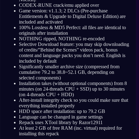
CODEX-RUNE crack/emu applied over
Game version: v1.1.3; 2 DLCs (Pre-purchase
Entitlements & Upgrade to Digital Deluxe Edition) are
included and activated
100% Lossless & MD5 Perfect: all files are identical to
originals after installation
NOTHING ripped, NOTHING re-encoded
Selective Download feature: you may skip downloading
of credits/”Behind the Scenes” videos pack, bonus
content and language packs you don’t need. English is
included by default
Significantly smaller archive size (compressed from
cumulative 79.2 to 38.8~52.1 GB, depending on
selected components)
Installation takes (without optional components) from 8
minutes (on 24-threads CPU + SSD) up to 30 minutes
(on 4-threads CPU + HDD)
After-install integrity check so you could make sure that
everything installed properly
HDD space after installation: up to 79.2 GB
Language can be changed in game settings
Repack uses XTool library by Razor12911
At least 2 GB of free RAM (inc. virtual) required for
installing this repack