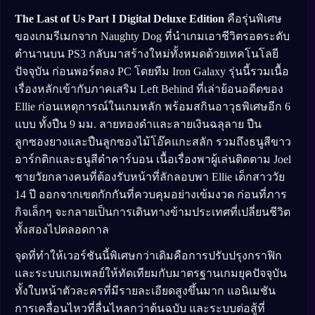
The Last of Us Part I Digital Deluxe Edition
คือรุ่นพิเศษ
ของเกมรีเมกจาก Naughty Dog ที่นำเกมเอาชีวิตรอดระดับ
ตำนานบน PS3 กลับมาสร้างใหม่ทั้งหมดด้วยเทคโนโลยี
ปัจจุบัน ก่อนพอร์ตลง PC โดยทีม Iron Galaxy รุ่นนี้รวมเนื้อ
เรื่องหลักเข้ากับภาคเสริม Left Behind ที่เล่าย้อนอดีตของ
Ellie ก่อนเหตุการณ์ในเกมหลัก พร้อมสกินอาวุธพิเศษอีก 6
แบบ ทั้งปืน 9 มม. ลายทองดำและลายเงินฉลุลาย ปืน
ลูกซองยางและปืนลูกซองไม้โอ๊คแกะสลัก รวมถึงธนูสีขาว
อาร์กติกและธนูสีดำคาร์บอน เนื้อเรื่องพาผู้เล่นติดตาม Joel
ชายวัยกลางคนที่ต้องรับหน้าที่ลักลอบพา Ellie เด็กสาววัย
14 ปี ออกจากเขตกักกันที่ควบคุมอย่างเข้มงวด ก่อนที่ภาร
กิจเล็กๆ จะกลายเป็นการเดินทางข้ามประเทศที่เปลี่ยนชีวิต
ทั้งสองไปตลอดกาล
จุดที่ทำให้เวอร์ชันนี้พิเศษกว่าเดิมคือการปรับปรุงกราฟิก
และระบบเกมเพลย์ให้ทัดเทียมกับมาตรฐานเกมยุคปัจจุบัน
ทั้งใบหน้าตัวละครที่มีรายละเอียดสูงขึ้นมาก แอนิเมชัน
การเคลื่อนไหวที่ลื่นไหลกว่าต้นฉบับ และระบบต่อสู้ที่