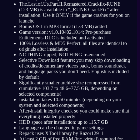
The.Last.of.Us.Part.II.Remastered.Crackfix-RUNE
(123 MB) is available in “_RUNE CrackFix” after
installation. Use it ONLY if the game crashes for you on
launche
Bonus OST in MP3 format (133 MB) added
Game version: v1.0.10402.1014; Pre-purchase
Entitlements DLC is included and activated
100% Lossless & MD5 Perfect: all files are identical to
originals after installation
NOTHING ripped, NOTHING re-encoded
Selective Download feature: you may skip downloading
of credits/documentary videos pack, bonus soundtrack
and language packs you don’t need. English is included
by default
Significantly smaller archive size (compressed from
cumulative 103.7 to 48.6~77.5 GB, depending on
selected components)
Installation takes 10-50 minutes (depending on your
system and selected components)
After-install integrity check so you could make sure that
everything installed properly
HDD space after installation: up to 115.7 GB
Language can be changed in game settings
Repack uses XTool library by Razor12911
At least 2 GB of free RAM (inc. virtual) required for