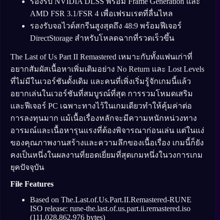
รองรับ NVIDIA DLSS พร้อม Frame Generation และ
AMD FSR 3.1/FSR 4 เพื่อเฟรมเรตที่ลื่นไหล
รองรับจอไวด์สกรีนสูงสุดถึง 48:9 พร้อมฟีเจอร์
DirectStorage สำหรับโหลดฉากที่รวดเร็วขึ้น
The Last of Us Part II Remastered เหมาะกับทั้งแฟนเก่าที่
อยากสัมผัสเนื้อหาเพิ่มเติมอย่าง No Return และ Lost Levels
ที่ไม่มีในเวอร์ชันดั้งเดิม และคนที่เพิ่งเริ่มรู้จักเกมนี้แล้ว
อยากเล่นในเวอร์ชันที่สมบูรณ์ที่สุด การรวมโหมดเสริม
และฟีเจอร์ PC เฉพาะทางไว้ในเกมเดียวทำให้คุ้มค่าต่อ
การลงทุนมาก แม้เนื้อเรื่องหลักจะมีความหนักหน่วงทาง
อารมณ์และเนื้อหารุนแรงที่ต้องพิจารณาก่อนเล่น แต่ในแง่
ของคุณภาพงานสร้างและความลึกของเนื้อเรื่อง เกมนี้ก็ยัง
คงเป็นหนึ่งในผลงานที่ยอดเยี่ยมที่สุดเกมหนึ่งในวงการเกม
ยุคปัจจุบัน
File Features
Based on The.Last.of.Us.Part.II.Remastered-RUNE
ISO release: rune-the.last.of.us.part.ii.remastered.iso
(111,028,862,976 bytes)