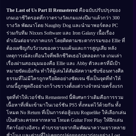
The Last of Us Part II Remastered
คือฉบับปรับปรุงของ
เกมเอาชีวิตรอดที่กวาดรางวัลเกมแห่งปีมาแล้วกว่า 300
รางวัล พัฒนาโดย Naughty Dog และนำมาพอร์ตลง PC
ร่วมกับทีม Nixxes Software และ Iron Galaxy เนื้อเรื่อง
ดำเนินต่อจากภาคแรก โดยติดตามชะตากรรมของ Ellie ที่
ต้องเผชิญกับวังวนของความแค้นและการสูญเสีย หลัง
เหตุการณ์สะเทือนใจที่พลิกชีวิตเธอไปตลอดกาล เกมเล่า
เรื่องผ่านสองมุมมองคือ Ellie และ Abby ตัวละครที่มีเป้า
หมายขัดแย้งกัน ทำให้ผู้เล่นได้สัมผัสความซับซ้อนทางศีล
ธรรมที่ไม่มีใครถูกหรือผิดอย่างชัดเจน ซึ่งเป็นจุดที่ทำให้
เกมนี้ถูกพูดถึงอย่างกว้างขวางตั้งแต่วางจำหน่ายครั้งแรก
จุดที่ทำให้เวอร์ชัน Remastered นี้พิเศษกว่าเดิมคือการรวม
เนื้อหาที่เพิ่มเข้ามาในเวอร์ชัน PS5 ทั้งหมดไว้ด้วยกัน ทั้ง
โหมด No Return ที่เป็นการต่อสู้แบบ Roguelike ให้เลือกเล่น
เป็นตัวละครหลากหลาย โหมด Guitar Free Play ให้ฝึกเล่น
กีตาร์อย่างอิสระ คำบรรยายจากทีมพัฒนาความยาวหลาย
ชั่วโมง และด่านที่ไม่เคยถูกปล่อยออกมาก่อนอย่าง Lost