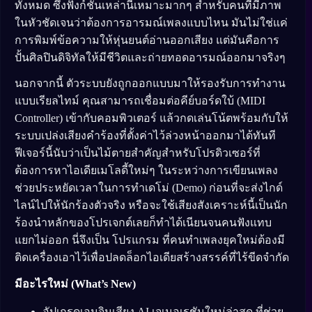
ทั้งหมด ซึ่งฟังก์ชันเหล่านี้เหมาะมากๆ สำหรับคนที่มีภาพ
ในหัวชัดเจนว่าต้องการอารมณ์เพลงแบบไหน มันไม่ใช่แค่
การพิมพ์ข้อความให้หุ่นยนต์อ่านออกเสียง แต่มันคือการ
ปั้นศิลปินดิจิทัลให้มีชีวิตและถ่ายทอดอารมณ์ออกมาจริงๆ
นอกจากนี้ ตัวระบบยังถูกออกแบบมาให้รองรับการทำงาน
แบบเรียลไทม์ คุณสามารถเชื่อมต่อคีย์บอร์ดใบ้ (MIDI
Controller) เข้ากับคอมพิวเตอร์ แล้วกดเล่นโน้ตพร้อมกับให้
ระบบเปล่งเสียงคำร้องที่ตั้งค่าไว้ล่วงหน้าออกมาได้ทันที
ฟีเจอร์นี้นับว่าเป็นไม้ตายสำคัญสำหรับโปรดิวเซอร์ที่
ต้องการหาไอเดียเมโลดี้ใหม่ๆ ในระหว่างการเขียนเพลง
ช่วยประหยัดเวลาในการทำเดโม่ (Demo) ก่อนที่จะส่งไกด์
ไลน์ไปให้นักร้องตัวจริง หรือจะใช้เสียงสังเคราะห์นี้เป็นนัก
ร้องนำหลักของโปรเจกต์เลยก็ทำได้เนียนจนคนฟังแทบ
แยกไม่ออก นี่จึงเป็น โปรแกรม ที่คนทำเพลงยุคใหม่ต้องมี
ติดเครื่องเอาไว้เพื่อปลดล็อกไอเดียสร้างสรรค์ที่ไร้ขีดจำกัด
มีอะไรใหม่ (What’s New)
อัปเกรดเอนจินเสียง AI เจเนอเรชันใหม่ล่าสุด ที่ช่วย