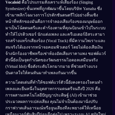
Vocaloid
คือโปรแกรมสังเคราะห์เสียงร้อง (Singing
Synthesizer) ขั้นเทพที่ถูกพัฒนาขึ้นโดยบริษัท Yamaha ซึ่ง
เข้ามาพลิกโฉมวงการโปรดักชันดนตรีไปอย่างสิ้นเชิง
หน้าที่หลักของมันคือการจำลองเสียงร้องของมนุษย์ออก
มาเป็นโน้ตดนตรีและคำร้องตามที่คุณป้อนเข้าไปในระบบ
ทำให้โปรดิวเซอร์ นักแต่งเพลง และครีเอเตอร์อิสระสามา
รถสร้างแทร็กเสียงร้อง (Vocal Track) ที่มีความไพเราะและ
สมจริงได้เองจากหน้าจอคอมพิวเตอร์ โดยไม่ต้องเสียเงิน
จ้างนักร้องอาชีพหรือเช่าห้องอัดเสียงราคาแพง ซอฟต์แวร์
ตัวนี้ยังเป็นจุดกำเนิดของวัฒนธรรมไอดอลเสมือนจริง
(Virtual Idol) ชื่อดังระดับโลกมากมาย ที่ช่วยสร้างแรง
บันดาลใจให้คนหันมาทำเพลงกันมากขึ้น
ความโดดเด่นที่ทำให้ซอฟต์แวร์ตัวนี้ยังคงครองใจคนทำ
เพลงและยืนหนึ่งในอุตสาหกรรมดนตรีจนถึงปี 2026 คือ
การผสานเทคโนโลยีปัญญาประดิษฐ์ (AI) เข้ามาช่วย
ประมวลผลการเปล่งเสียง คุณไม่จำเป็นต้องมานั่งปรับ
กราฟวาดเส้นอารมณ์หรือจูนเสียงทีละพยางค์ให้เหนื่อย
เหมือนเวอร์ชันสิบปีก่อนอีกต่อไป เพราะระบบ AI สมัยใหม่