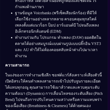
หรือเกาหลี ได้ด้วยสำเนียงที่ถูกต้องและชัดเจน ไร้
กำแพงด้านภาษา
ฐานข้อมูล Voicebanks (พรีเซ็ตเสียงนักร้อง) ที่มีให้
เลือกใช้งานอย่างหลากหลาย ครอบคลุมทุกสไตล์
เพลงตั้งแต่แนวร็อก ป็อป อาร์แอนด์บี ไปจนถึงเพลง
อิเล็กทรอนิกส์แดนซ์ (EDM)
ทำงานร่วมกับ โปรแกรม ทำเพลง (DAW) ยอดฮิตใน
ตลาดได้อย่างสมบูรณ์แบบผ่านรูปแบบปลั๊กอิน VST3
และ AU ทำให้ไม่ต้องคอยสลับหน้าต่างไปมาเวลา
ทำงาน
ความสามารถ
ในแง่ของการทำงานเชิงลึก ซอฟต์แวร์สังเคราะห์เสียงตัวนี้
เปิดอิสระให้คนทำเพลงสามารถเข้าไปปรับจูนรายละเอียด
ได้แทบทุกอณู คุณสามารถใช้เมาส์วาดและควบคุมระดับ
ความดังเบา (Dynamics) การเลื่อนไหลของระดับเสียง (Pitch
Bend) ไปจนถึงการปรับโทนความสว่างหรือความแหบพร่า
ของเนื้อเสียง (Breathiness & Clearness) ได้ด้วยตนเอง